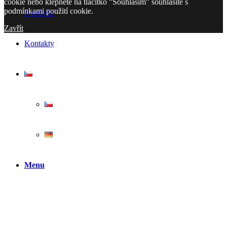
cookie nebo klepnete na tlačítko "Souhlasím" souhlasíte s
podmínkami použití cookie.
Poptávka
Zavřít
Kontakty
Menu