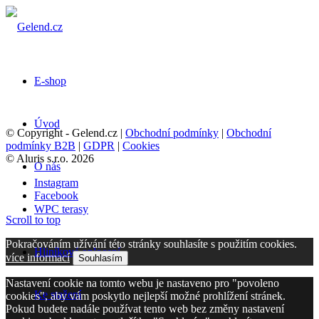
E-shop
Úvod
© Copyright - Gelend.cz |
Obchodní podmínky
|
Obchodní
podmínky B2B
|
GDPR
|
Cookies
© Aluris s.r.o. 2026
O nás
Instagram
Facebook
WPC terasy
Scroll to top
Pokračováním užívání této stránky souhlasíte s použitím cookies.
Hliníkové oplocení
více informací
Souhlasím
Nastavení cookie na tomto webu je nastaveno pro "povoleno
Ke stažení
cookies", aby vám poskytlo nejlepší možné prohlížení stránek.
Pokud budete nadále používat tento web bez změny nastavení