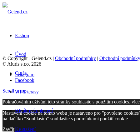
E-shop
Úvod
© Copyright - Gelend.cz |
Obchodní podmínky
|
Obchodní podmínk
© Aluris s.r.o. 2026
O nás
Instagram
Facebook
Scroll to top
WPC terasy
Pokračováním užívání této stránky souhlasíte s použitím cookies.
více
Hliníkové oplocení
Nastavení cookie na tomto webu je nastaveno pro "povoleno cookies"
na tlačítko "Souhlasím" souhlasíte s podmínkami použití cookie.
Zavřít
Ke stažení