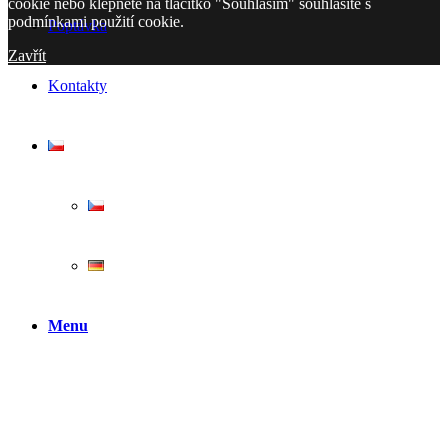
cookie nebo klepnete na tlačítko "Souhlasím" souhlasíte s
podmínkami použití cookie.
Poptávka
Zavřít
Kontakty
Menu