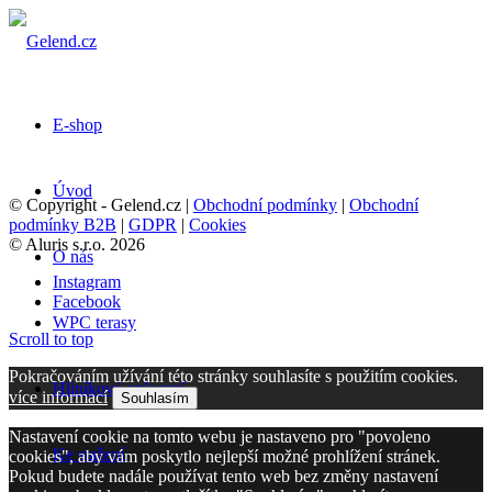
E-shop
Úvod
© Copyright - Gelend.cz |
Obchodní podmínky
|
Obchodní
podmínky B2B
|
GDPR
|
Cookies
© Aluris s.r.o. 2026
O nás
Instagram
Facebook
WPC terasy
Scroll to top
Pokračováním užívání této stránky souhlasíte s použitím cookies.
Hliníkové oplocení
více informací
Souhlasím
Nastavení cookie na tomto webu je nastaveno pro "povoleno
Ke stažení
cookies", aby vám poskytlo nejlepší možné prohlížení stránek.
Pokud budete nadále používat tento web bez změny nastavení