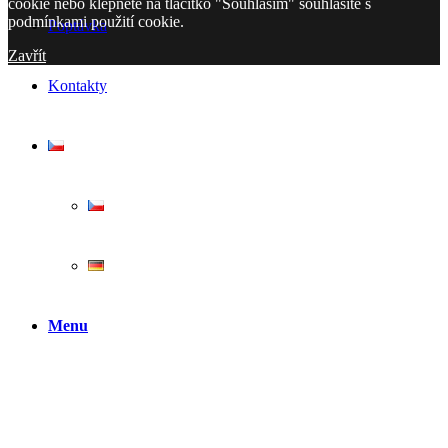
cookie nebo klepnete na tlačítko "Souhlasím" souhlasíte s
podmínkami použití cookie.
Poptávka
Zavřít
Kontakty
Menu