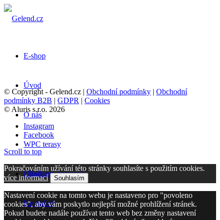
E-shop
Úvod
© Copyright - Gelend.cz |
Obchodní podmínky
|
Obchodní
podmínky B2B
|
GDPR
|
Cookies
© Aluris s.r.o. 2026
O nás
Instagram
Facebook
WPC terasy
Scroll to top
Pokračováním užívání této stránky souhlasíte s použitím cookies.
Hliníkové oplocení
více informací
Souhlasím
Nastavení cookie na tomto webu je nastaveno pro "povoleno
Ke stažení
cookies", aby vám poskytlo nejlepší možné prohlížení stránek.
Pokud budete nadále používat tento web bez změny nastavení