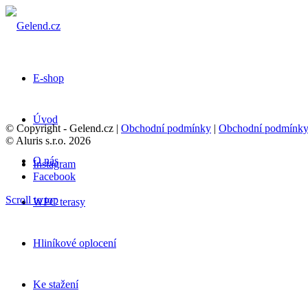
E-shop
Úvod
© Copyright - Gelend.cz |
Obchodní podmínky
|
Obchodní podmínk
© Aluris s.r.o. 2026
O nás
Instagram
Facebook
Scroll to top
WPC terasy
Hliníkové oplocení
Ke stažení