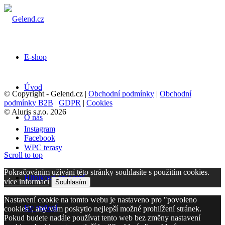
E-shop
Úvod
© Copyright - Gelend.cz |
Obchodní podmínky
|
Obchodní
podmínky B2B
|
GDPR
|
Cookies
© Aluris s.r.o. 2026
O nás
Instagram
Facebook
WPC terasy
Scroll to top
Pokračováním užívání této stránky souhlasíte s použitím cookies.
Hliníkové oplocení
více informací
Souhlasím
Nastavení cookie na tomto webu je nastaveno pro "povoleno
Ke stažení
cookies", aby vám poskytlo nejlepší možné prohlížení stránek.
Pokud budete nadále používat tento web bez změny nastavení