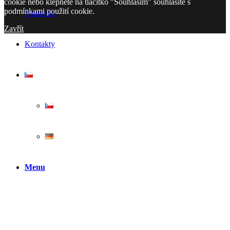
cookie nebo klepnete na tlačítko "Souhlasím" souhlasíte s
podmínkami použití cookie.
Poptávka
Zavřít
Kontakty
Menu