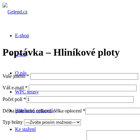
E-shop
Poptávka – Hliníkové ploty
Úvod
O nás
Vaše jméno *
Váš e-mail *
WPC terasy
Počet polí *
Hliníkové oplocení
Délka pole nebo celková délka oplocení *
Typ brány
Ke stažení