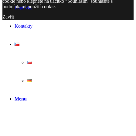
cookie nebo klepnete na tlačítko "Souhlasím" souhlasíte s
podmínkami použití cookie.
Poptávka
Zavřít
Kontakty
Menu