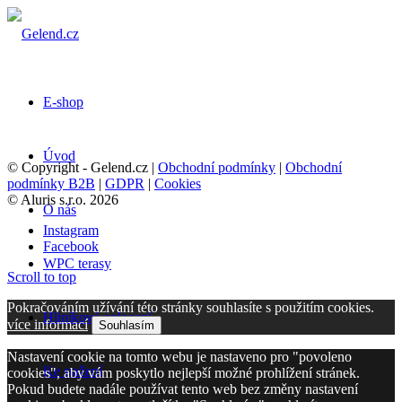
E-shop
Úvod
© Copyright - Gelend.cz |
Obchodní podmínky
|
Obchodní
podmínky B2B
|
GDPR
|
Cookies
© Aluris s.r.o. 2026
O nás
Instagram
Facebook
WPC terasy
Scroll to top
Pokračováním užívání této stránky souhlasíte s použitím cookies.
Hliníkové oplocení
více informací
Souhlasím
Nastavení cookie na tomto webu je nastaveno pro "povoleno
Ke stažení
cookies", aby vám poskytlo nejlepší možné prohlížení stránek.
Pokud budete nadále používat tento web bez změny nastavení