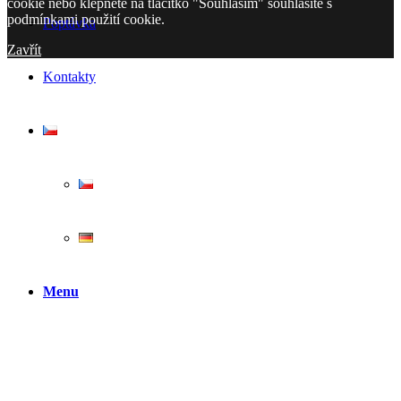
cookie nebo klepnete na tlačítko "Souhlasím" souhlasíte s
podmínkami použití cookie.
Poptávka
Zavřít
Kontakty
Menu