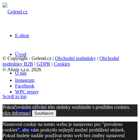
E-shop
Úvod
© Copyright - Gelend.cz |
Obchodní podmínky
|
Obchodní
podmínky B2B
|
GDPR
|
Cookies
© Aluris s.r.o. 2026
O nás
Instagram
Facebook
WPC terasy
Scroll to top
Pokračováním užívání této stránky souhlasíte s použitím cookies.
Hliníkové oplocení
více informací
Souhlasím
Nastavení cookie na tomto webu je nastaveno pro "povoleno
Ke stažení
cookies", aby vám poskytlo nejlepší možné prohlížení stránek.
Pokud budete nadále používat tento web bez změny nastavení